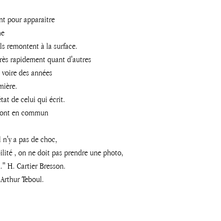
t pour apparaitre 
me
ls remontent à la surface.
très rapidement quant d'autres 
 voire des années
mière.
tat de celui qui écrit.
e ont en commun 
l n'y a pas de choc,
bilité , on ne doit pas prendre une photo, 
." H. Cartier Bresson.
 Arthur Teboul.