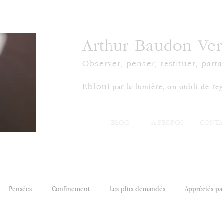
Arthur Baudon Ver
Observer, penser, restituer, parta
par la lumière, on oubli de reg
Ebloui
BLOG
À PROPOS
CONTA
Pensées
Confinement
Les plus demandés
Appréciés par