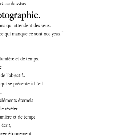
n
1 min de lecture
otographie.
ons qui attendent des yeux.
 ce qui manque ce sont nos yeux."
lumière et de temps.
e 
de l'objectif..
 qui se présente à l’œil 
.
 éléments éternels
le révéler.
lumière et de temps.
 écrit,
 avec étonnement 