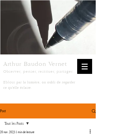
Arthur Baudon Vernet
Observer, penser, restituer, partager.
par la lumière, on oubli de regarder
Ebloui
ce qu'elle éclaire.
Post
Tout les Posts
20 nov. 2023
1 min de lecture