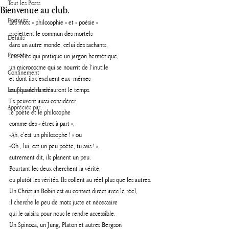
Tout les Posts
Bienvenue au club.
Portraits
Les mots « philosophie » et « poésie » 
projettent le commun des mortels 
Détails
dans un autre monde, celui des sachants, 
Pensées
une élite qui pratique un jargon hermétique, 
un microcosme qui se nourrit de l’inutile 
Confinement
et dont ils s’excluent eux -mêmes 
Les plus demandés
sauf quand ils en auront le temps.
Ils peuvent aussi considèrer 
Appréciés par...
le poète et le philosophe 
comme des « êtres à part », 
«Ah, c’est un philosophe ! » ou 
«Oh , lui, est un peu poète, tu sais ! », 
autrement dit, ils planent un peu.
Pourtant les deux cherchent la vérité, 
ou plutôt les vérités. Ils collent au réel plus que les autres.
Un Christian Bobin est au contact direct avec le réel, 
il cherche le peu de mots juste et nécessaire
qui le saisira pour nous le rendre accessible.
Un Spinoza, un Jung, Platon et autres Bergson 