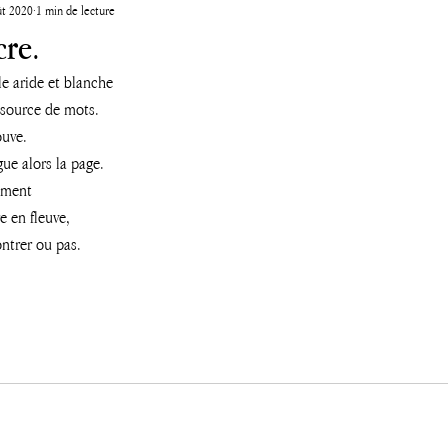
ût 2020
1 min de lecture
cre.
le aride et blanche 
e source de mots.
ouve.
gue alors la page.
dement
e en fleuve,
ontrer ou pas.