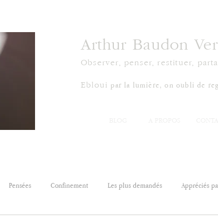
Arthur Baudon Ver
Observer, penser, restituer, parta
par la lumière, on oubli de reg
Ebloui
BLOG
À PROPOS
CONTA
Pensées
Confinement
Les plus demandés
Appréciés par