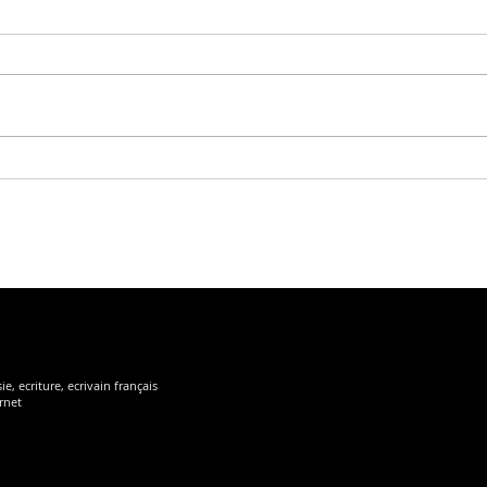
Etre en apesanteur. Ne plus avoir,
seulement être. Etre débarrasser de
l’indispensable et du nécessaire. Vivre dans
le non nécessaire et...
e, ecriture, ecrivain français
rnet