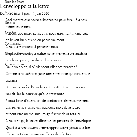
Tout les Posts
L'enveloppe et la lettre
Portraits
Dernière mise à jour :
5 juin 2020
Ceci montre que notre existence ne peut être lié à nous 
Détails
même seulement. 
Pensées
Puisque que notre pensée ne nous appartient même pas, 
on le voit bien quand on pense vraiment. 
Confinement
C’est autre chose qui pense en nous.
C’est autre chose qui utilise notre merveilleuse machine 
Les plus demandés
cérébrale pour y produire des pensées.
Appréciés par...
On le voit bien, d’où viennent-elles ces pensées ? 
Comme si nous étions juste une enveloppe qui contient le 
courrier.
Comme si parfois l’enveloppe très attentive et curieuse 
voulait lire le courrier qu’elle transporte. 
Alors à force d’attention, de contorsion, de retournement, 
elle parvient à percevoir quelques mots de la lettre 
et peut-être même, une image furtive de sa totalité.
C’est bien ça, la lettre alimente les pensées de l’enveloppe.
Quant à sa destination, l’enveloppe n’arrive jamais à la lire
elle ne sait donc jamais ou elle va dans le fond.