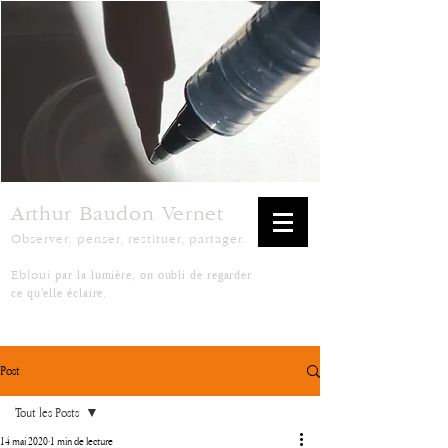
Arthur Baudon Vernet
Observer, penser, restituer, partager.
par la lumière, on oubli de regarder
Ebloui
ce qu'elle éclaire.
Post
Tout les Posts
14 mai 2020
1 min de lecture