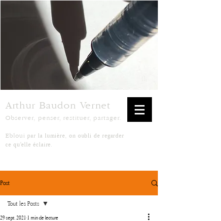
Arthur Baudon Vernet
Observer, penser, restituer, partager.
par la lumière, on oubli de regarder
Ebloui
ce qu'elle éclaire.
Post
Tout les Posts
29 sept. 2021
1 min de lecture