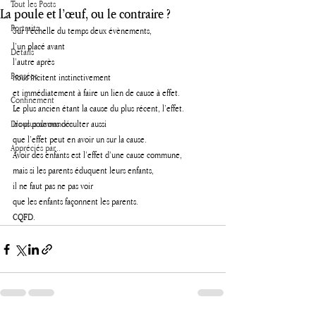
Tout les Posts
La poule et l’œuf, ou le contraire ?
Portraits
Sur l’échelle du temps deux évènements,
l’un placé avant
Détails
l’autre après 
Pensées
nous incitent instinctivement
et immédiatement à faire un lien de cause à effet.
Confinement
Le plus ancien étant la cause du plus récent, l’effet.
Les plus demandés
Nous pouvons occulter aussi 
que l’effet peut en avoir un sur la cause.
Appréciés par...
Avoir des enfants est l’effet d’une cause commune, 
mais si les parents éduquent leurs enfants, 
il ne faut pas ne pas voir 
que les enfants façonnent les parents.
CQFD.