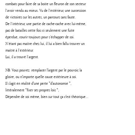
combats pour faire de sa boite un fleuron de son secteur
l’avoir vendu au mieux. Vu de l’extérieur, une succession 
de victoires sur les autres, u
n parcours sans faute.
De l’intérieur, une partie de cache-cache avec lui-même, 
pas de batailles cette fois ci seulement une fuite 
éperdue, courir toujours pour s’échapper de soi. 
N’étant pas maitre chez lui, il lui a bien fallu trouver un 
maitre à l’extérieur.
Lui, il a trouvé l’argent.
NB: Vous pouvez  remplacer l'argent par le pouvoir, la 
gloire, ou n'importe quelle cause extérieure à soi.
Il s'agit en réalité d'une perte "d'autonomie ", 
littéralement "fixer ses propres lois ", 
Dépendre de soi même, bien sur tout ça c'est théorique...