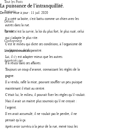
Tout les Posts
La puissance de l’intranquillité.
Portraits
Dernière mise à jour :
11 juil. 2020
Il a créé sa boite, s’est battu comme un chien avec les 
Détails
autres dans la rue.
Pensées
La rue, c’est la survie, la loi du plus fort, le plus rusé, celui 
qui s’adapte le plus vite. 
Confinement
C’est le milieu qui dicte ses conditions, à l’organisme de 
s’adapter ou de disparaitre.
Les plus demandés
Lui, il s’y est adapter mieux que les autres. 
Appréciés par...
Il a réussi dans ses affaires. 
Toujours un coup d’avance, connaissant les règles de la 
gagne.
Il a vendu, raflé la mise, pouvant souffler un peu puisque 
maintenant il était au centre. 
C’était lui, le milieu, il pouvait fixer les règles qu’il voulait.
Mais il avait un maitre plus sournois qu’il ne croyait : 
l’argent.
Il en avait accumulé, il ne voulait pas le perdre, il ne 
pensait qu’à ça.
Après avoir survécu à la peur de la rue, mené tous les 