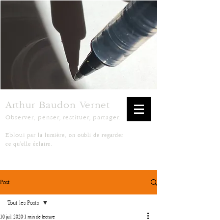
Arthur Baudon Vernet
Observer, penser, restituer, partager.
par la lumière, on oubli de regarder
Ebloui
ce qu'elle éclaire.
Post
Tout les Posts
10 juil. 2020
1 min de lecture