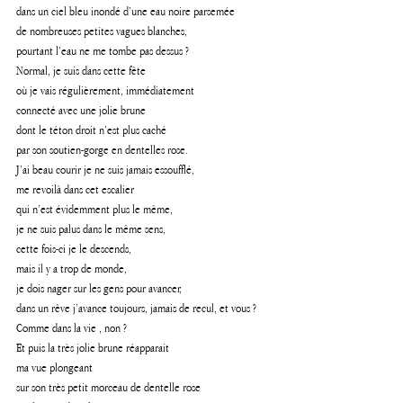
dans un ciel bleu inondé d’une eau noire parsemée 
de nombreuses petites vagues blanches, 
pourtant l’eau ne me tombe pas dessus ? 
Normal, je suis dans cette fête 
où je vais régulièrement, immédiatement
connecté avec une jolie brune 
dont le téton droit n’est plus caché 
par son soutien-gorge en dentelles rose. 
J’ai beau courir je ne suis jamais essoufflé, 
me revoilà dans cet escalier 
qui n’est évidemment plus le même, 
je ne suis palus dans le même sens, 
cette fois-ci je le descends, 
mais il y a trop de monde, 
je dois nager sur les gens pour avancer, 
dans un rêve j’avance toujours, jamais de recul, et vous ?  
Comme dans la vie , non ?
Et puis la très jolie brune réapparait 
ma vue plongeant 
sur son très petit morceau de dentelle rose 