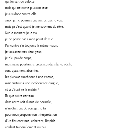
qui lui sert de culotte, 
mais qui ne cache plus son sexe, 
je suis donc contre elle 
sinon je ne pourrais pas voir ce que je vois, 
mais ça c’est quand je me souviens du rêve.
Sur le moment je le vis, 
je ne pense pas à mon point de vue.
Par contre j’ai toujours la même vision, 
je vois avec mes deux yeux, 
je n’ai pas de corps, 
mes mains pourtant si présentes dans la vie réelle 
sont quasiment absentes, 
les plans se succèdent à une vitesse,
mais surtout à une incohérence dingue, 
et si c’était ça la réalité ?
Et que notre cerveau, 
dans notre soit disant vie normale, 
n’arrêtait pas de corriger le tir 
pour nous proposer son interprétation 
d’un flot continue, cohérent, limpide 
coulant tranquillement ou pas, 