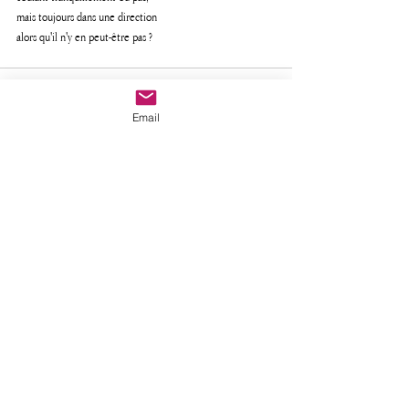
mais toujours dans une direction 
alors qu'il n'y en peut-être pas ?
Email
Posts récents
Voir tout