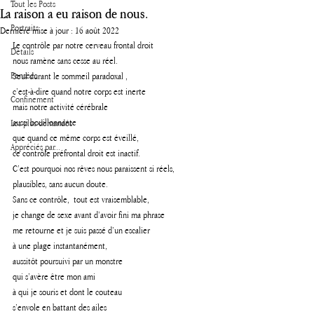
Tout les Posts
La raison a eu raison de nous.
Portraits
Dernière mise à jour :
16 août 2022
Le contrôle par notre cerveau frontal droit 
Détails
nous ramène sans cesse au réel.
Pensées
Seul durant le sommeil paradoxal , 
c’est-à-dire quand notre corps est inerte 
Confinement
mais notre activité cérébrale  
aussi bouillonnante 
Les plus demandés
que quand ce même corps est éveillé, 
Appréciés par...
ce contrôle préfrontal droit est inactif.
C’est pourquoi nos rêves nous paraissent si réels, 
plausibles, sans aucun doute. 
Sans ce contrôle,  tout est vraisemblable, 
je change de sexe avant d’avoir fini ma phrase 
me retourne et je suis passé d’un escalier 
à une plage instantanément, 
aussitôt poursuivi par un monstre 
qui s’avère être mon ami
à qui je souris et dont le couteau 
s’envole en battant des ailes 