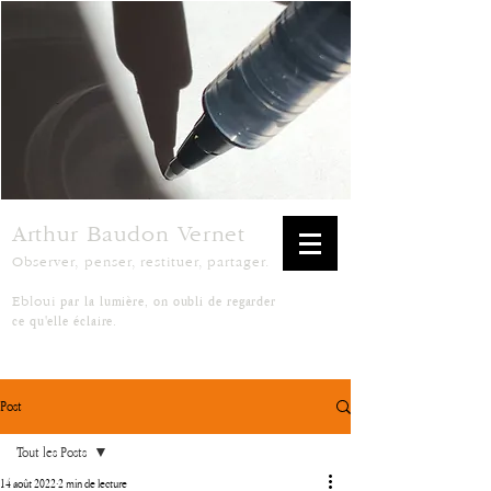
Arthur Baudon Vernet
Observer, penser, restituer, partager.
par la lumière, on oubli de regarder
Ebloui
ce qu'elle éclaire.
Post
Tout les Posts
14 août 2022
2 min de lecture