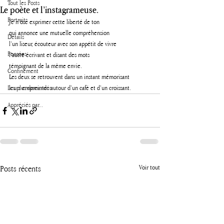
Tout les Posts
Le poète et l’instagrameuse.
Portraits
Je n’ose exprimer cette liberté de ton
qui annonce une mutuelle compréhension 
Détails
l’un liseur, écouteur avec son appétit de vivre 
Pensées
l’autre écrivant et disant des mots 
témoignant de la même envie.
Confinement
Les deux se retrouvent dans un instant mémorisant 
Les plus demandés
leurs empreintes autour d’un café et d’un croissant.
Appréciés par...
Posts récents
Voir tout