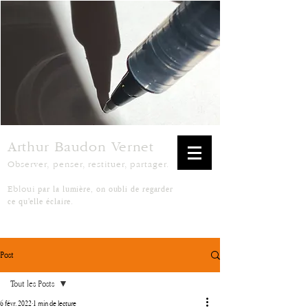
Arthur Baudon Vernet
Observer, penser, restituer, partager.
par la lumière, on oubli de regarder
Ebloui
ce qu'elle éclaire.
Post
Tout les Posts
6 févr. 2022
1 min de lecture