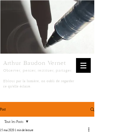
Arthur Baudon Vernet
Observer, penser, restituer, partager.
par la lumière, on oubli de regarder
Ebloui
ce qu'elle éclaire.
Post
Tout les Posts
15 mai 2020
1 min de lecture