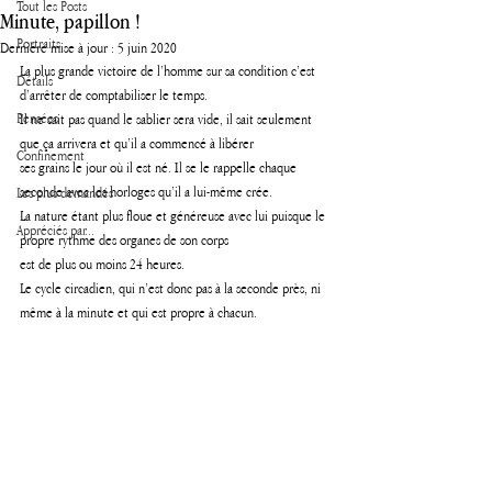
Tout les Posts
Minute, papillon !
Portraits
Dernière mise à jour :
5 juin 2020
La plus grande victoire de l’homme sur sa condition c’est 
Détails
d’arrêter de comptabiliser le temps.
Pensées
Il ne sait pas quand le sablier sera vide, il sait seulement 
que ça arrivera et qu’il a commencé à libérer 
Confinement
ses grains le jour où il est né. Il se le rappelle chaque 
seconde avec les horloges qu’il a lui-même crée.
Les plus demandés
La nature étant plus floue et généreuse avec lui puisque le 
Appréciés par...
propre rythme des organes de son corps 
est de plus ou moins 24 heures. 
Le cycle circadien, qui n’est donc pas à la seconde près, ni 
même à la minute et qui est propre à chacun.