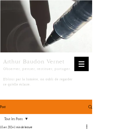
Arthur Baudon Vernet
Observer, penser, restituer, partager.
par la lumière, on oubli de regarder
Ebloui
ce qu'elle éclaire.
Post
Tout les Posts
18 avr. 2024
1 min de lecture