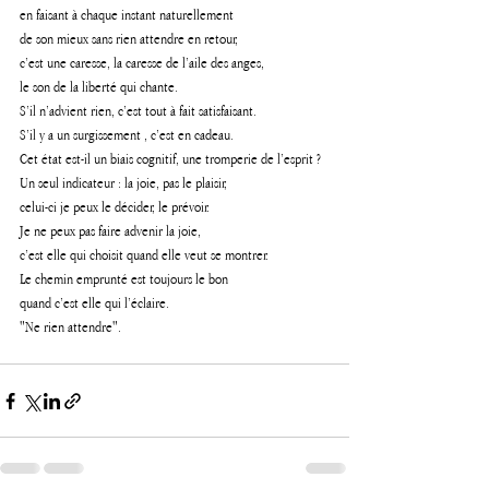
en faisant à chaque instant naturellement 
de son mieux sans rien attendre en retour, 
c’est une caresse, la caresse de l’aile des anges, 
le son de la liberté qui chante. 
S’il n’advient rien, c’est tout à fait satisfaisant. 
S’il y a un surgissement , c’est en cadeau.
Cet état est-il un biais cognitif, une tromperie de l’esprit ?
Un seul indicateur : la joie, pas le plaisir, 
celui-ci je peux le décider, le prévoir.
Je ne peux pas faire advenir la joie, 
c’est elle qui choisit quand elle veut se montrer.
Le chemin emprunté est toujours le bon 
quand c’est elle qui l’éclaire.
"Ne rien attendre".