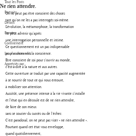
Tout les Posts
Ne rien attendre.
Portraits
On ne peut pas être conscient des choses 
tant qu’on ne les a pas interrogés soi-même.
Détails
L’évolution, la métamorphose, la transformation 
Pensées
ne peut advenir qu’après 
une interrogation personnelle et intime. 
Confinement
Ce questionnement est un pas indispensable 
Les plus demandés
pour avancer vers la conscience. 
Etre conscient de soi pour s’ouvrir au monde, 
Appréciés par...
c’est-à-dire à la nature et aux autres. 
Cette ouverture se traduit par une capacité augmentée 
à se nourrir de tout ce qui nous entoure, 
à mobiliser son attention. 
Aussitôt, une présence intense à la vie vivante s’installe 
et l’état qui en découle est de ne rien attendre, 
de faire de son mieux 
sans se soucier du succès ou de l’échec.
C’est paradoxal, on ne peut pas viser « ne rien attendre ».
Pourtant quand cet état vous enveloppe, 
quand quotidiennement, 