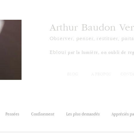
Arthur Baudon Ver
Observer, penser, restituer, parta
par la lumière, on oubli de reg
Ebloui
BLOG
À PROPOS
CONTA
Pensées
Confinement
Les plus demandés
Appréciés par