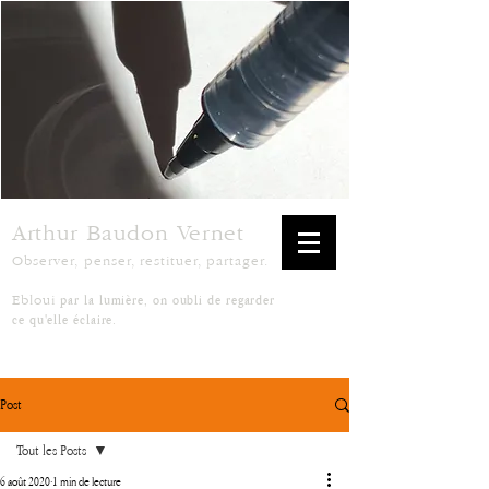
Arthur Baudon Vernet
Observer, penser, restituer, partager.
par la lumière, on oubli de regarder
Ebloui
ce qu'elle éclaire.
Post
Tout les Posts
6 août 2020
1 min de lecture