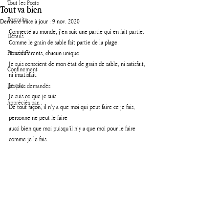
Tout les Posts
Tout va bien
Portraits
Dernière mise à jour :
9 nov. 2020
Connecté au monde, j’en suis une partie qui en fait partie.
Détails
Comme le grain de sable fait partie de la plage.
Pensées
Tous différents, chacun unique.
Je suis conscient de mon état de grain de sable, ni satisfait, 
Confinement
ni insatisfait. 
Je suis. 
Les plus demandés
Je suis ce que je suis.
Appréciés par...
De tout façon, il n’y a que moi qui peut faire ce je fais, 
personne ne peut le faire 
aussi bien que moi puisqu’il n’y a que moi pour le faire 
comme je le fais.