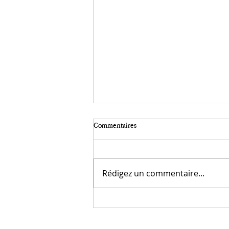
Écriture et photographie.
Commentaires
"Le monde est rempli de visions qui
attendent des yeux. Les puissances sont là,
mais ce qui manque ce sont nos yeux."
Rédigez un commentaire...
Christian Bobin. La photographie a besoin
de lumière et de temps. La lumière sur l