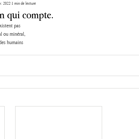
v. 2022
1 min de lecture
ion qui compte.
existent pas
l ou minéral, 
s des humains