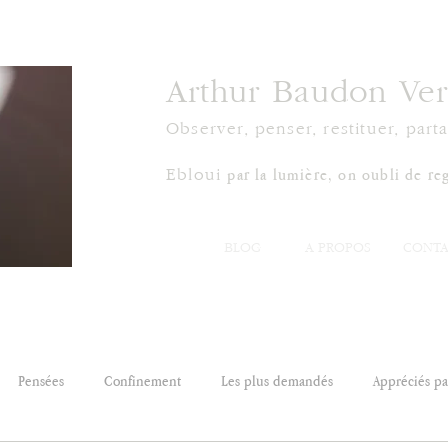
Arthur Baudon Ver
Observer, penser, restituer, parta
par la lumière, on oubli de reg
Ebloui
BLOG
À PROPOS
CONTA
Pensées
Confinement
Les plus demandés
Appréciés par