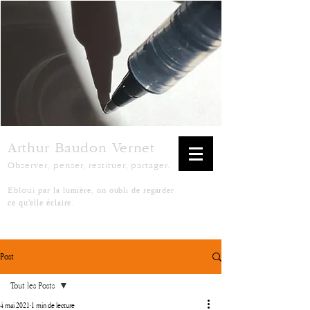
Arthur Baudon Vernet
Observer, penser, restituer, partager.
par la lumière, on oubli de regarder
Ebloui
ce qu'elle éclaire.
Post
Tout les Posts
4 mai 2021
1 min de lecture