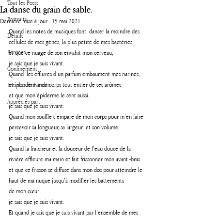
Tout les Posts
La danse du grain de sable.
Portraits
Dernière mise à jour :
15 mai 2021
Quand les notes de musiques font  danser la moindre des 
Détails
cellules de mes gènes, la plus petite de mes bactéries 
Pensées
et que ce nuage de son envahit mon cerveau,
je sais que je suis vivant. 
Confinement
Quand  les effluves d’un parfum embaument mes narines, 
et inondent mon corps tout entier de ses arômes 
Les plus demandés
et que mon épiderme le sent aussi, 
Appréciés par...
je sais que je suis vivant.
Quand mon souffle s’empare de mon corps pour m’en faire 
percevoir sa longueur, sa largeur  et son volume, 
je sais que je suis vivant.
Quand la fraicheur et la douceur de l’eau douce de la 
rivière effleure ma main et fait frissonner mon avant -bras 
et que ce frisson se diffuse dans mon dos pour atteindre le 
haut de ma nuque jusqu’à modifier les battements
de mon cœur, 
je sais que je suis vivant.
Et quand je sais que je suis vivant par l’ensemble de mes 