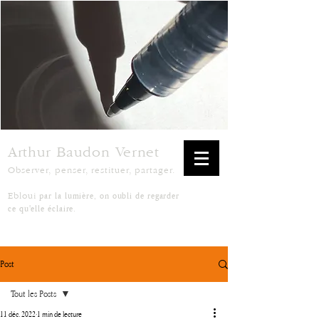
Arthur Baudon Vernet
Observer, penser, restituer, partager.
par la lumière, on oubli de regarder
Ebloui
ce qu'elle éclaire.
Post
Tout les Posts
11 déc. 2022
1 min de lecture