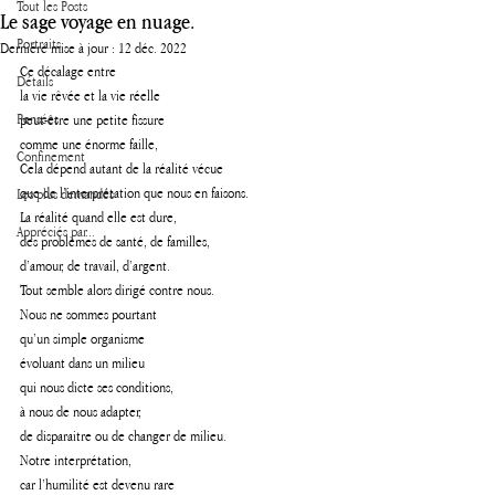
Tout les Posts
Le sage voyage en nuage.
Portraits
Dernière mise à jour :
12 déc. 2022
Ce décalage entre 
Détails
la vie rêvée et la vie réelle 
Pensées
peut-être une petite fissure 
comme une énorme faille, 
Confinement
Cela dépend autant de la réalité vécue 
que de l’interprétation que nous en faisons.
Les plus demandés
La réalité quand elle est dure, 
Appréciés par...
des problèmes de santé, de familles, 
d’amour, de travail, d’argent.  
Tout semble alors dirigé contre nous.
Nous ne sommes pourtant 
qu’un simple organisme 
évoluant dans un milieu 
qui nous dicte ses conditions,  
à nous de nous adapter, 
de disparaitre ou de changer de milieu. 
Notre interprétation, 
car l’humilité est devenu rare 