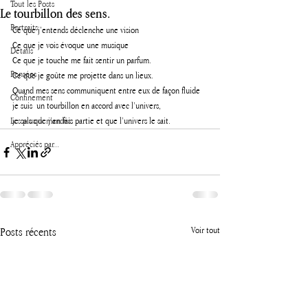
Tout les Posts
Le tourbillon des sens.
Portraits
Ce que j’entends déclenche une vision 
Ce que je vois évoque une musique 
Détails
Ce que je touche me fait sentir un parfum. 
Pensées
Ce que je goûte me projette dans un lieux.
Quand mes sens communiquent entre eux de façon fluide 
Confinement
je suis  un tourbillon en accord avec l’univers, 
Les plus demandés
je sais que j’en fais partie et que l’univers le sait.
Appréciés par...
Posts récents
Voir tout