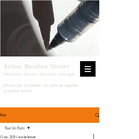
Arthur Baudon Vernet
Observer, penser, restituer, partager.
par la lumière, on oubli de regarder
Ebloui
ce qu'elle éclaire.
Post
Tout les Posts
12 nov. 2020
1 min de lecture