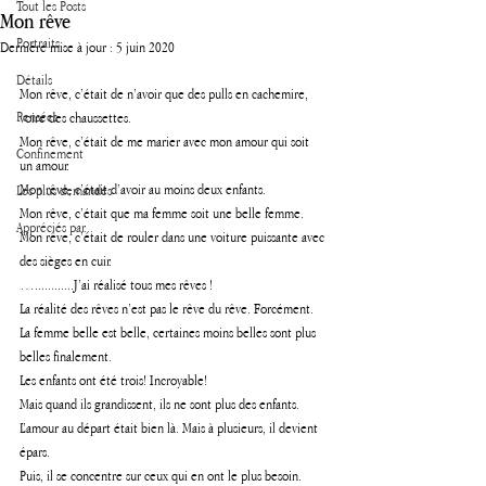
Tout les Posts
Mon rêve
Portraits
Dernière mise à jour :
5 juin 2020
Détails
Mon rêve, c’était de n’avoir que des pulls en cachemire, 
Pensées
voire des chaussettes.
Mon rêve, c’était de me marier avec mon amour qui soit 
Confinement
un amour.
Mon rêve, c’était d’avoir au moins deux enfants.
Les plus demandés
Mon rêve, c’était que ma femme soit une belle femme.
Appréciés par...
Mon rêve, c’était de rouler dans une voiture puissante avec 
des sièges en cuir.
…............J’ai réalisé tous mes rêves !
La réalité des rêves n’est pas le rêve du rêve. Forcément. 
La femme belle est belle, certaines moins belles sont plus 
belles finalement.
Les enfants ont été trois! Incroyable! 
Mais quand ils grandissent, ils ne sont plus des enfants.
L’amour au départ était bien là. Mais à plusieurs, il devient 
épars.
Puis, il se concentre sur ceux qui en ont le plus besoin.