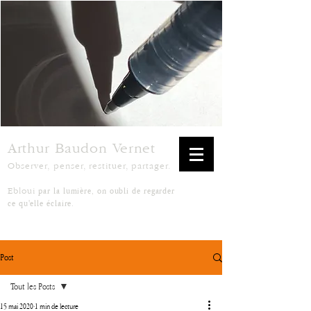
Arthur Baudon Vernet
Observer, penser, restituer, partager.
par la lumière, on oubli de regarder
Ebloui
ce qu'elle éclaire.
Post
Tout les Posts
15 mai 2020
1 min de lecture