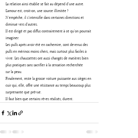
La relation ainsi établie se fait au dépend d’une autre. 
L’amour est, croit-on, une source illimitée ? 
N’empêche, il s’intensifie dans certaines directions et 
diminue vers d’autres. 
Il est dirigé et pas diffus contrairement à ce qu’on pourrait 
imaginer.
Les pulls après avoir été en cachemire, sont devenus des 
pulls en mérinos moins chers, mais surtout plus faciles à 
vivre. Les chaussettes ont aussi changés de matières bien 
plus pratiques sans sacrifier à la sensation recherchée 
sur la peau. 
Finalement, reste la grosse voiture puissante aux sièges en 
cuir qui, elle, offre une résistance au temps beaucoup plus 
surprenante que prévue.
Il faut bien que certains rêves réalisés, durent.