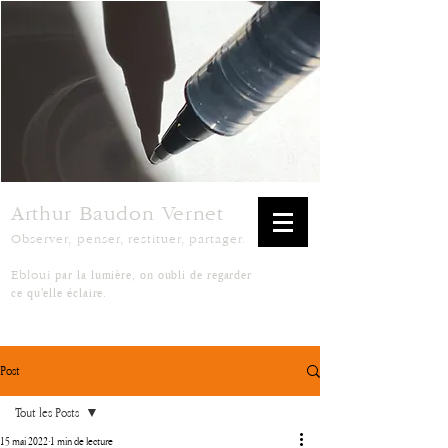
Arthur Baudon Vernet
Observer, penser, restituer, partager.
par la lumière, on oubli de regarder
Ebloui
ce qu'elle éclaire.
Post
Tout les Posts
15 mai 2022
1 min de lecture