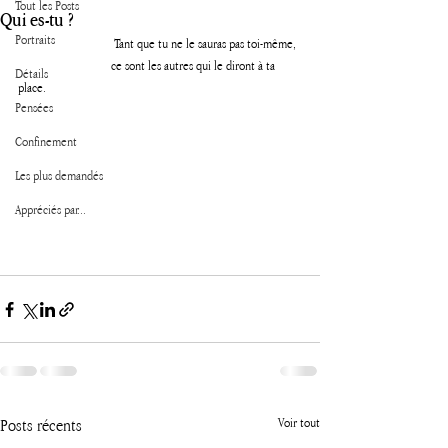
Tout les Posts
Qui es-tu ?
Portraits
                                Tant que tu ne le sauras pas toi-même,
                               ce sont les autres qui le diront à ta 
Détails
place.
Pensées
Confinement
Les plus demandés
Appréciés par...
Posts récents
Voir tout