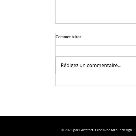
Écriture et photographie.
Commentaires
"Le monde est rempli de visions qui
attendent des yeux. Les puissances sont là,
mais ce qui manque ce sont nos yeux."
Rédigez un commentaire...
Christian Bobin. La photographie a besoin
de lumière et de temps. La lumière sur l
© 2023 par L'Artefact. Créé avec Arthur design