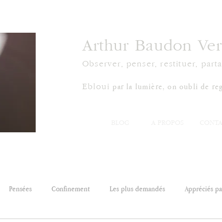
Arthur Baudon Ver
Observer, penser, restituer, parta
par la lumière, on oubli de reg
Ebloui
BLOG
À PROPOS
CONTA
Pensées
Confinement
Les plus demandés
Appréciés par