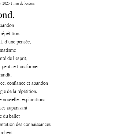
c. 2023
1 min de lecture
ond.
’abandon 
 répétition.
t, d’une pensée,
omatisme 
nté de l’esprit, 
il peut se transformer 
andit. 
ce, confiance et abandon 
ie de la répétition. 
de nouvelles explorations 
ues auparavant 
e du ballet 
entation des connaissances 
archent 