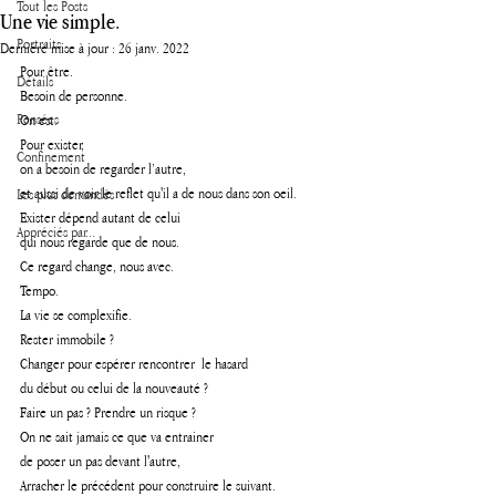
Tout les Posts
Une vie simple.
Portraits
Dernière mise à jour :
26 janv. 2022
Pour être.
Détails
Besoin de personne.
Pensées
On est.
Pour exister, 
Confinement
on a besoin de regarder l’autre,
et aussi de voir le reflet qu'il a de nous dans son oeil.
Les plus demandés
Exister dépend autant de celui 
Appréciés par...
qui nous regarde que de nous.
Ce regard change, nous avec.
Tempo.
La vie se complexifie.
Rester immobile ?
Changer pour espérer rencontrer  le hasard 
du début ou celui de la nouveauté ?
Faire un pas ? Prendre un risque ?
On ne sait jamais ce que va entrainer 
de poser un pas devant l'autre,
Arracher le précédent pour construire le suivant.