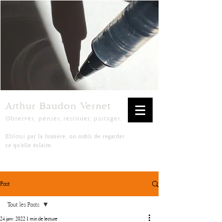
Arthur Baudon Vernet
Observer, penser, restituer, partager.
par la lumière, on oubli de regarder
Ebloui
ce qu'elle éclaire.
Post
Tout les Posts
24 janv. 2022
1 min de lecture