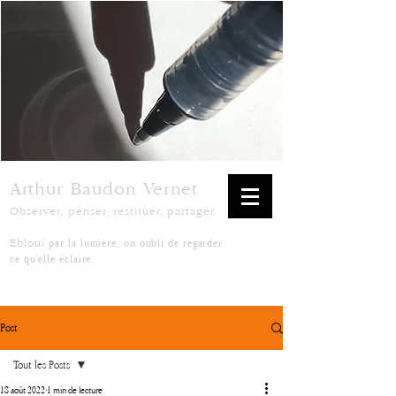
Arthur Baudon Vernet
Observer, penser, restituer, partager.
par la lumière, on oubli de regarder
Ebloui
ce qu'elle éclaire.
Post
Tout les Posts
18 août 2022
1 min de lecture