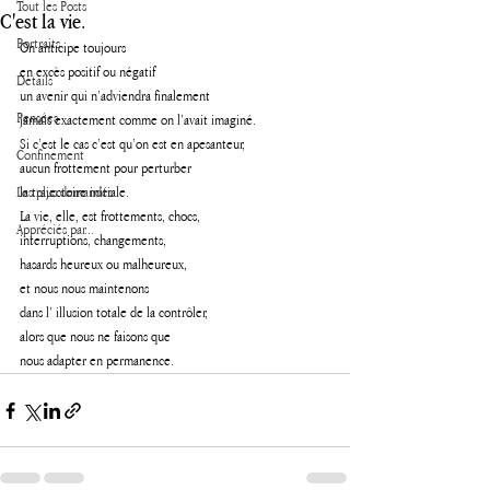
Tout les Posts
C'est la vie.
Portraits
On anticipe toujours 
en excès positif ou négatif
Détails
un avenir qui n’adviendra finalement 
Pensées
jamais exactement comme on l’avait imaginé. 
Si c’est le cas c’est qu’on est en apesanteur, 
Confinement
aucun frottement pour perturber
Les plus demandés
la trajectoire initiale.
La vie, elle, est frottements, chocs, 
Appréciés par...
interruptions, changements, 
hasards heureux ou malheureux, 
et nous nous maintenons 
dans l’ illusion totale de la contrôler,
alors que nous ne faisons que 
nous adapter en permanence.