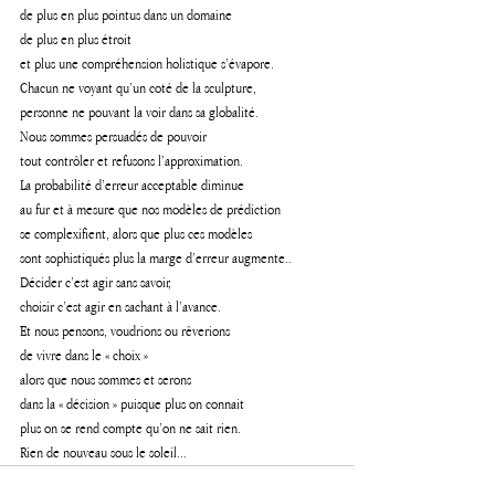
de plus en plus pointus dans un domaine 
de plus en plus étroit 
et plus une compréhension holistique s’évapore.
Chacun ne voyant qu’un coté de la sculpture, 
personne ne pouvant la voir dans sa globalité.
Nous sommes persuadés de pouvoir 
tout contrôler et refusons l’approximation.
La probabilité d’erreur acceptable diminue 
au fur et à mesure que nos modèles de prédiction 
se complexifient, alors que plus ces modèles 
sont sophistiqués plus la marge d’erreur augmente..
Décider c’est agir sans savoir, 
choisir c’est agir en sachant à l’avance.
Et nous pensons, voudrions ou rêverions 
de vivre dans le « choix » 
alors que nous sommes et serons 
dans la « décision » puisque plus on connait 
plus on se rend compte qu’on ne sait rien.
Rien de nouveau sous le soleil...