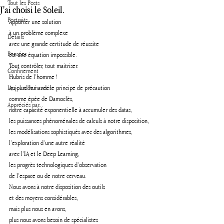
Tout les Posts
J'ai choisi le Soleil.
Portraits
Apporter une solution
à un problème complexe 
Détails
avec une grande certitude de réussite 
Pensées
est une équation impossible.
Tout contrôler, tout maitriser. 
Confinement
Hubris de l’homme !
Les plus demandés
Aujourd’hui avec le principe de précaution 
comme épée de Damoclès, 
Appréciés par...
notre capacité exponentielle à accumuler des datas,
les puissances phénoménales de calculs à notre disposition, 
les modélisations sophistiqués avec des algorithmes, 
l’exploration d’une autre réalité 
avec l’IA et le Deep Learning, 
les progrès technologiques d’observation 
de l’espace ou de notre cerveau. 
Nous avons à notre disposition des outils 
et des moyens considérables, 
mais plus nous en avons,  
plus nous avons besoin de spécialistes