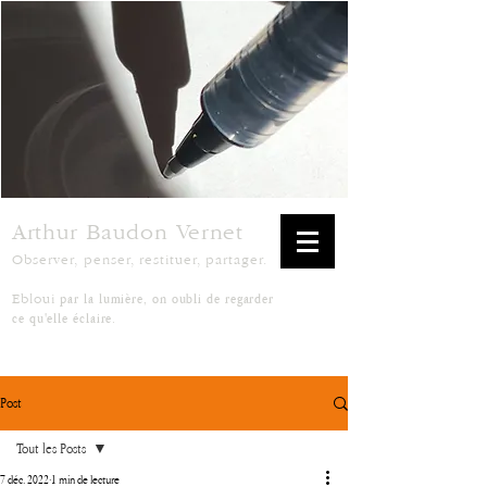
Arthur Baudon Vernet
Observer, penser, restituer, partager.
par la lumière, on oubli de regarder
Ebloui
ce qu'elle éclaire.
Post
Tout les Posts
7 déc. 2022
1 min de lecture