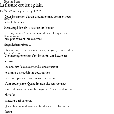
Tout les Posts
La fissure couleur plaie.
Portraits
Dernière mise à jour :
29 juil. 2020
Cette impression d’avoir simultanément donné et reçu 
Détails
autant d’énergie
Pensées
c’est l’équilibre de la balance de l’amour.
Un jour, parfois l’un pense avoir donné plus que l’autre
Confinement
puis plus souvent, puis souvent.
L’équilibre est rompu. 
Les plus demandés
Dans ce cas, les deux sont épuisés, fatigués, rincés, vidés. 
Appréciés par...
Une incompréhension s’est installée, une fissure est 
apparue.
Les non-dits, les sous-entendus constituaient
le ciment qui soudait les deux parties.
La surface plane et lisse donnait l’apparence 
d’une seule pièce. Quand les non-dits sont devenus 
source de malentendus, la longueur d’onde est devenue 
plurielle
la fissure s’est agrandit. 
Quand le ciment des sous-entendus a été pulvérisé, la 
fissure 