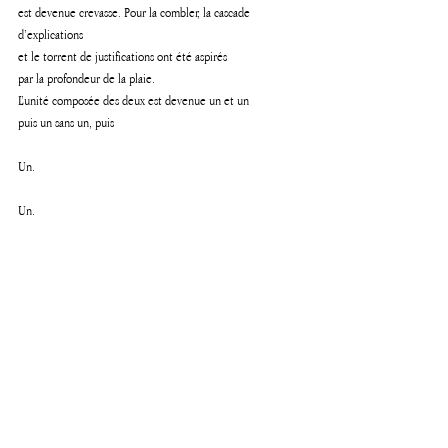
est devenue crevasse. Pour la combler, la cascade 
d’explications 
et le torrent de justifications ont été aspirés
par la profondeur de la plaie.
L’unité composée des deux est devenue un et un
puis un sans un, puis 
Un.
Un.