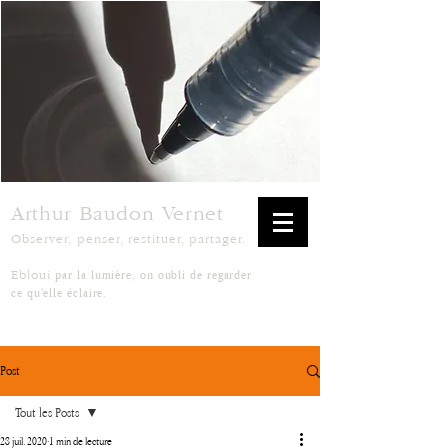
Arthur Baudon Vernet
Observer, penser, restituer, partager.
par la lumière, on oubli de regarder
Ebloui
ce qu'elle éclaire.
Post
Tout les Posts
28 juil. 2020
1 min de lecture