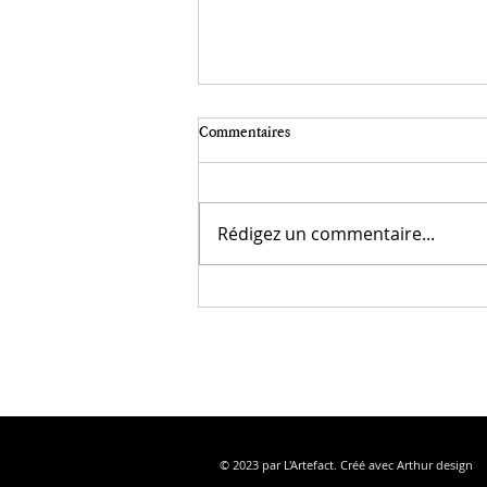
Écriture et photographie.
Commentaires
"Le monde est rempli de visions qui
attendent des yeux. Les puissances sont là,
mais ce qui manque ce sont nos yeux."
Rédigez un commentaire...
Christian Bobin. La photographie a besoin
de lumière et de temps. La lumière sur l
© 2023 par L'Artefact. Créé avec Arthur design