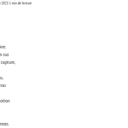
i 2022
1 min de lecture
ire. 
n sus 
 capture, 
u,
rras 
otion 
rmes. 