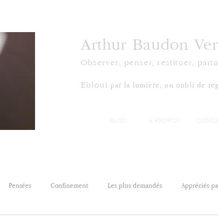
Arthur Baudon Ver
Observer, penser, restituer, parta
par la lumière, on oubli de reg
Ebloui
BLOG
À PROPOS
CONTA
Pensées
Confinement
Les plus demandés
Appréciés par