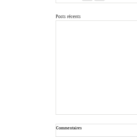
Posts récents
Écriture et photographie.
Commentaires
"Le monde est rempli de visions qui