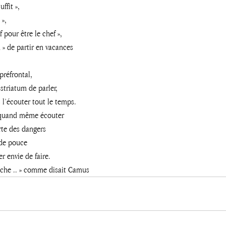
ffit »,
», 
f pour être le chef »,
 » de partir en vacances
préfrontal, 
striatum de parler, 
 l’écouter tout le temps. 
t quand même écouter 
rte des dangers 
 de pouce
r envie de faire.
che .. » comme disait Camus