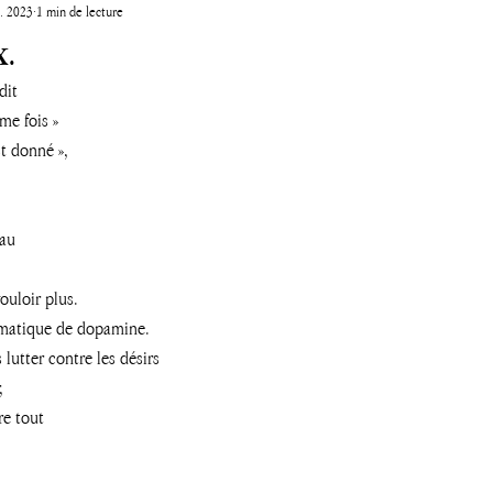
. 2023
1 min de lecture
x.
dit 
me fois » 
t donné », 
au 
 
ouloir plus. 
omatique de dopamine. 
 lutter contre les désirs
, 
re tout 