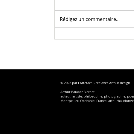
attendent des yeux. Les puissances sont là,
mais ce qui manque ce sont nos yeux."
Rédigez un commentaire...
Christian Bobin. La photographie a besoin
de lumière et de temps. La lumière sur l
© 2023 par L'Artefact. Créé avec Arthur design
Arthur Baudon Vernet
auteur, artiste, philosophie, photographie, poesi
Montpellier, Occitanie, France, arthurbaudonve