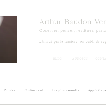
Arthur Baudon Ver
Observer, penser, restituer, parta
par la lumière, on oubli de reg
Ebloui
BLOG
À PROPOS
CONTA
Pensées
Confinement
Les plus demandés
Appréciés par